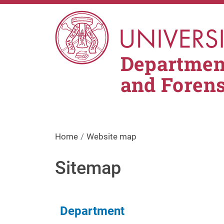
Skip to main content
Department
and Foren
Home
Website map
Sitemap
Navigazione principa
Department