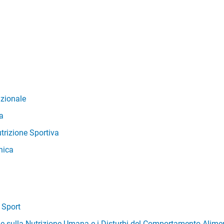
izionale
a
trizione Sportiva
nica
 Sport
che sulla Nutrizione Umana e i Disturbi del Comportamento Alime