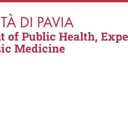
 of Public Health, Exp
sic Medicine
le