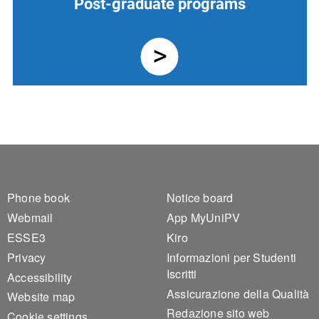
Post-graduate programs
Footer 1
Footer 2
Phone book
Notice board
Webmail
App MyUniPV
ESSE3
Kiro
Privacy
Informazioni per Studenti
Iscritti
Accessibility
Assicurazione della Qualità
Website map
Redazione sito web
Cookie settings