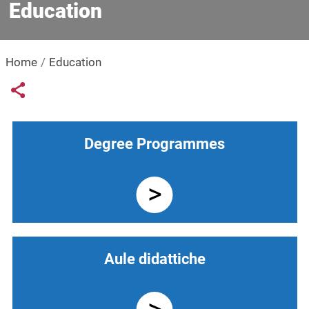
Education
Home
Education
Links condivisione social
Share button
Navigazione principale
Degree Programmes
Aule didattiche