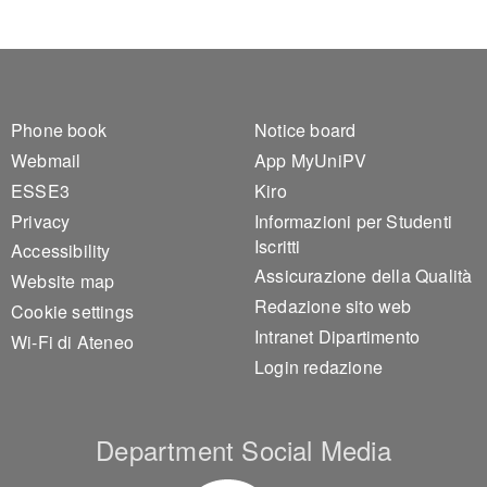
Footer 1
Footer 2
Phone book
Notice board
Webmail
App MyUniPV
ESSE3
Kiro
Privacy
Informazioni per Studenti
Iscritti
Accessibility
Assicurazione della Qualità
Website map
Redazione sito web
Cookie settings
Intranet Dipartimento
Wi-Fi di Ateneo
Login redazione
Department Social Media