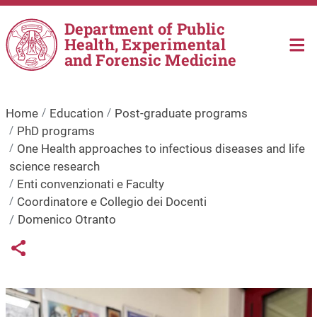
Skip to main content
Department of Public
Health, Experimental
and Forensic Medicine
Home
Education
Post-graduate programs
PhD programs
One Health approaches to infectious diseases and life
science research
Enti convenzionati e Faculty
Coordinatore e Collegio dei Docenti
Domenico Otranto
Links condivisione social
Share button
Image