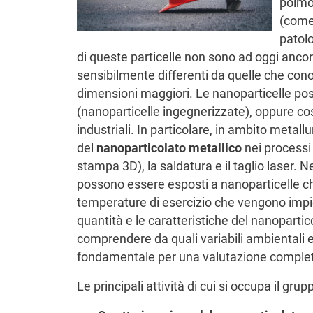
polmo
(come
patolo
di queste particelle non sono ad oggi anco
sensibilmente differenti da quelle che cono
dimensioni maggiori. Le nanoparticelle po
(nanoparticelle ingegnerizzate), oppure cos
industriali.
In particolare, in ambito metall
del
nanoparticolato metallico
nei processi
stampa 3D), la saldatura e il taglio laser. N
possono essere esposti a nanoparticelle c
temperature di esercizio che vengono impie
quantità e le caratteristiche del nanopartico
comprendere da quali variabili ambientali
fondamentale per una valutazione completa
Le principali attività di cui si occupa il gru