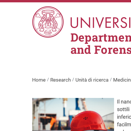
Skip to main content
Department
and Foren
Home
Research
Unità di ricerca
Medicin
Image
Il na
sottil
inferi
facilm