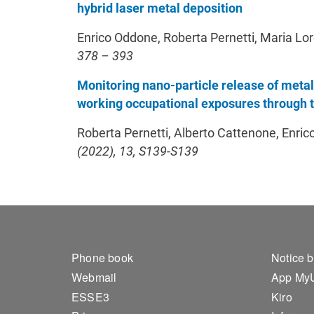
hybrid laser metal deposition
Enrico Oddone, Roberta Pernetti, Maria Lore
378 – 393
Monitoring nano-particle release of metal
working occupational exposures through t
Roberta Pernetti, Alberto Cattenone, Enric
(2022), 13, S139-S139
Footer 1
Foo
Phone book
Notice 
Webmail
App My
ESSE3
Kiro