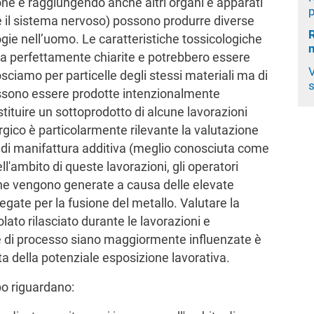
ne e raggiungendo anche altri organi e apparati
 il sistema nervoso) possono produrre diverse
R
gie nell’uomo. Le caratteristiche tossicologiche
ra perfettamente chiarite e potrebbero essere
V
sciamo per particelle degli stessi materiali ma di
s
ssono essere prodotte intenzionalmente
tituire un sottoprodotto di alcune lavorazioni
urgico è particolarmente rilevante la valutazione
 di manifattura additiva (meglio conosciuta come
ell'ambito di queste lavorazioni, gli operatori
he vengono generate a causa delle elevate
gate per la fusione del metallo. Valutare la
lato rilasciato durante le lavorazioni e
 e di processo siano maggiormente influenzate è
 della potenziale esposizione lavorativa.
ppo riguardano: