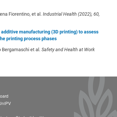
na Fiorentino, et al.
Industrial Health (2022), 60,
 additive manufacturing (3D printing) to assess
he printing process phases
o Bergamaschi et al.
Safety and Health at Work
ter 2
board
UniPV