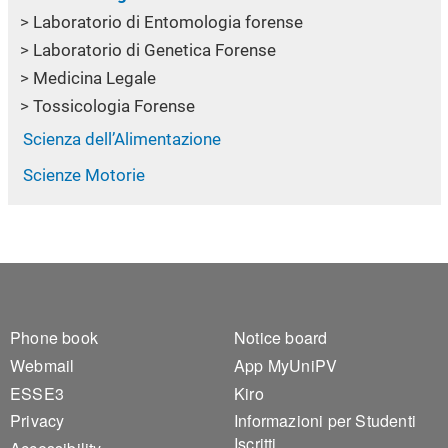
Laboratorio di Entomologia forense
Laboratorio di Genetica Forense
Medicina Legale
Tossicologia Forense
Scienza dell’Alimentazione
Scienze Motorie
Footer 1
Footer 2
Phone book
Notice board
Webmail
App MyUniPV
ESSE3
Kiro
Privacy
Informazioni per Studenti
Iscritti