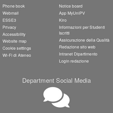
Footer 1
Footer 2
Phone book
Notice board
Webmail
App MyUniPV
ESSE3
Kiro
Privacy
Informazioni per Studenti
Iscritti
Accessibility
Assicurazione della Qualità
Website map
Redazione sito web
Cookie settings
Intranet Dipartimento
Wi-Fi di Ateneo
Login redazione
Department Social Media