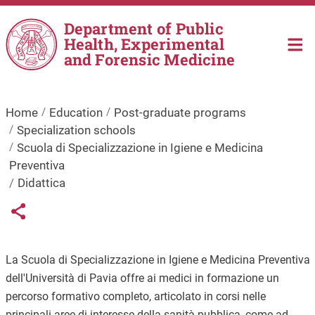
Skip to main content
Department of Public
Health, Experimental
and Forensic Medicine
Home
Education
Post-graduate programs
Specialization schools
Scuola di Specializzazione in Igiene e Medicina
Preventiva
Didattica
Links condivisione social
Share button
La Scuola di Specializzazione in Igiene e Medicina Preventiva
dell'Università di Pavia offre ai medici in formazione un
percorso formativo completo, articolato in corsi nelle
principali aree di interesse della sanità pubblica, come ad