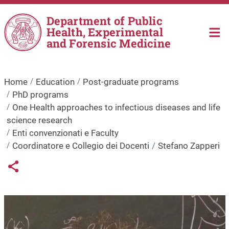
Skip to main content
Department of Public
Health, Experimental
and Forensic Medicine
Home
Education
Post-graduate programs
PhD programs
One Health approaches to infectious diseases and life
science research
Enti convenzionati e Faculty
Coordinatore e Collegio dei Docenti
Stefano Zapperi
Links condivisione social
Share button
Image