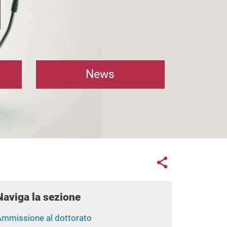
News
Links con
Share button
Naviga la sezione
Ammissione al dottorato