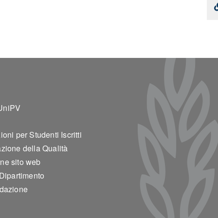
ter 2
UniPV
oni per Studenti Iscritti
zione della Qualità
ne sito web
 Dipartimento
edazione