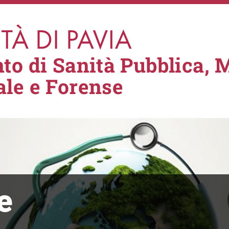
to di Sanità Pubblica, 
le e Forense
e