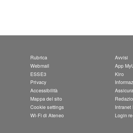
Footer 1
Foo
Rubrica
Avvisi
Webmail
App My
ESSE3
Kiro
Privacy
Informazi
Accessibilità
Assicura
Mappa del sito
Redazio
Cookie settings
Intranet
Wi-Fi di Ateneo
Login r