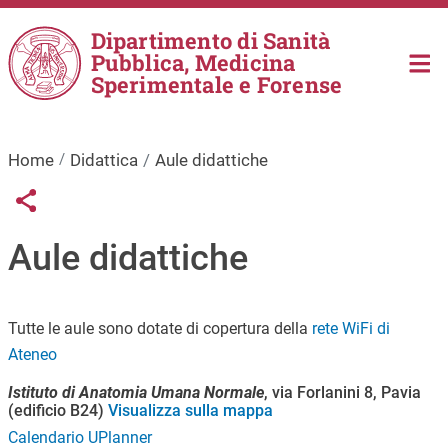
Salta al contenuto principale
Dipartimento di Sanità
Pubblica, Medicina
Sperimentale e Forense
Home
Didattica
Aule didattiche
Links condivisione social
Share button
Aule didattiche
Tutte le aule sono dotate di copertura della
rete WiFi di
Ateneo
Istituto di Anatomia Umana Normale
, via Forlanini 8, Pavia
(edificio B24)
Visualizza sulla mappa
Calendario UPlanner