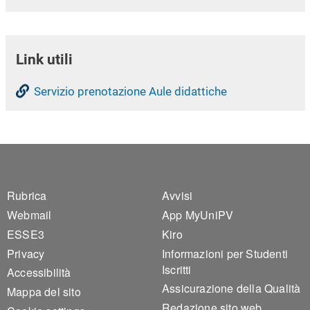
Link utili
Servizio prenotazione Aule didattiche
Footer 1
Footer 2
Rubrica
Avvisi
Webmail
App MyUniPV
ESSE3
Kiro
Privacy
Informazioni per Studenti
Iscritti
Accessibilità
Assicurazione della Qualità
Mappa del sito
Redazione sito web