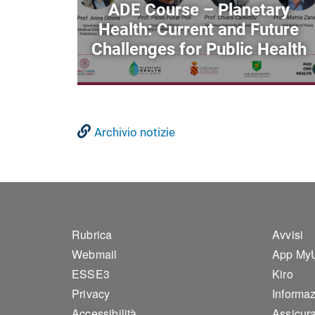
ADE Course – Planetary
Health: Current and Future
Challenges for Public Health
Archivio notizie
Footer 1
Foo
Rubrica
Avvisi
Webmail
App My
ESSE3
Kiro
Privacy
Informazi
Accessibilità
Assicura