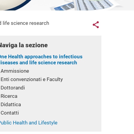
Links con
 life science research
Share button
Naviga la sezione
One Health approaches to infectious
diseases and life science research
Ammissione
Enti convenzionati e Faculty
Dottorandi
Ricerca
Didattica
Contatti
ublic Health and Lifestyle