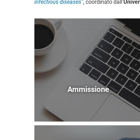
infectious diseases”
, coordinato dall’
Univer
Immagine
Ammissione
Immagine