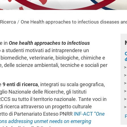
 Ricerca
One Health approaches to infectious diseases and
le in
One health approaches to infectious
o a
studenti motivati ad intraprendere un
e biomediche, veterinarie, biologiche, chimiche e
 delle scienze ambientali, tecniche e sociali per
 e
9 enti di ricerca
, integrati su scala geografica,
iglio Nazionale delle Ricerche, gli Istituti
CCS su tutto il territorio nazionale. T
ante voci in
i ricerca attraverso un progetto culturale
getto di Partenariato Esteso PNRR
INF-ACT
“
One
P
tions addressing unmet needs on emerging