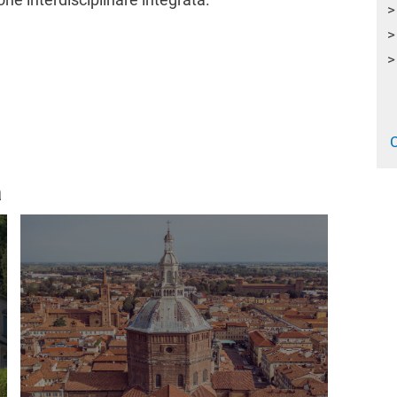
C
a
Immagine