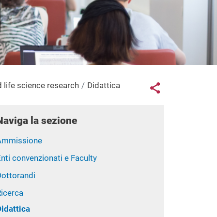
Links con
 life science research
Didattica
Share button
Naviga la sezione
Ammissione
nti convenzionati e Faculty
Dottorandi
Ricerca
Didattica