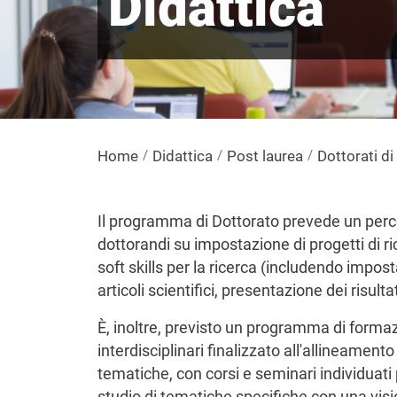
Didattica
Home
Didattica
Post laurea
Dottorati di
Il programma di Dottorato prevede un perco
dottorandi su impostazione di progetti di rice
soft skills per la ricerca (includendo imposta
articoli scientifici, presentazione dei risultat
È, inoltre, previsto un programma di form
interdisciplinari finalizzato all'allineamen
tematiche, con corsi e seminari individuati
studio di tematiche specifiche con una visio