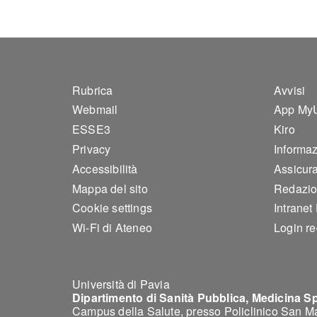
Footer 1
Foo
Rubrica
Avvisi
Webmail
App My
ESSE3
Kiro
Privacy
Informazi
Accessibilità
Assicura
Mappa del sito
Redazio
Cookie settings
Intranet
Wi-Fi di Ateneo
Login r
Università di Pavia
Dipartimento di Sanità Pubblica, Medicina S
Campus della Salute, presso Policlinico San M