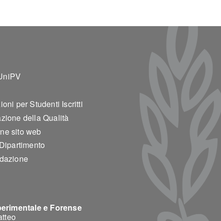
ter 2
UniPV
oni per Studenti Iscritti
zione della Qualità
ne sito web
 Dipartimento
edazione
perimentale e Forense
atteo