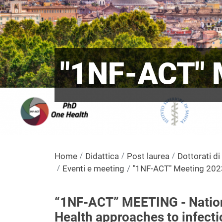
"1NF-ACT"
Home
Didattica
Post laurea
Dottorati di
Eventi e meeting
"1NF-ACT" Meeting 202
“1NF-ACT” MEETING - Natio
Health approaches to infecti