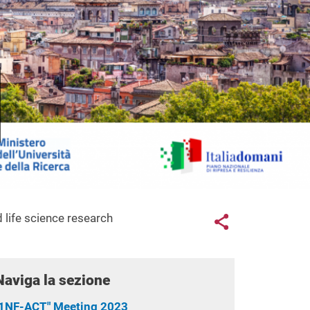
Links con
 life science research
Share button
Naviga la sezione
"1NF-ACT" Meeting 2023