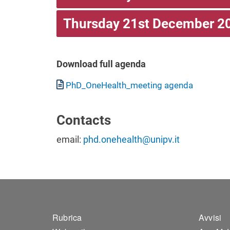
Thursday 21st December 2
Download full agenda
Documento
PhD_OneHealth_meeting agenda
Contacts
email:
phd.onehealth@unipv.it
Footer 1
Foo
Rubrica
Avvisi