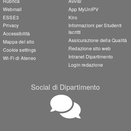
Footer 1
Footer 2
Rubrica
Avvisi
Webmail
App MyUniPV
ESSE3
Kiro
Privacy
Informazioni per Studenti
Iscritti
Accessibilità
Assicurazione della Qualità
Mappa del sito
Redazione sito web
Cookie settings
Intranet Dipartimento
Wi-Fi di Ateneo
Login redazione
Social di Dipartimento