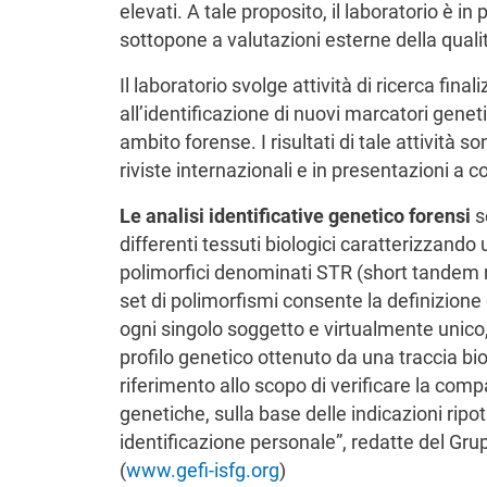
elevati. A tale proposito, il laboratorio è i
sottopone a valutazioni esterne della quali
Il laboratorio svolge attività di ricerca fina
all’identificazione di nuovi marcatori genetic
ambito forense. I risultati di tale attività s
riviste internazionali e in presentazioni a c
Le analisi identificative genetico forensi
s
differenti tessuti biologici caratterizzando
polimorfici denominati STR (short tandem r
set di polimorfismi consente la definizione 
ogni singolo soggetto e virtualmente unico, 
profilo genetico ottenuto da una traccia bi
riferimento allo scopo di verificare la compa
genetiche, sulla base delle indicazioni ripo
identificazione personale”, redatte del Gru
(
www.gefi-isfg.org
)