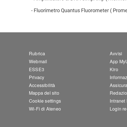
- Fluorimetro Quantus Fluorometer ( Prom
Footer 1
Foo
Rubrica
Avvisi
Webmail
App My
ESSE3
Kiro
Privacy
Informazi
Accessibilità
Assicura
Mappa del sito
Redazio
Cookie settings
Intranet
Wi-Fi di Ateneo
Login r