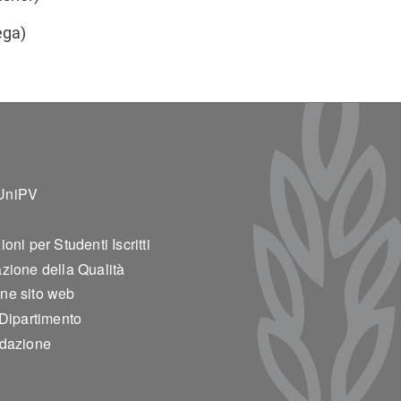
ega)
ter 2
UniPV
oni per Studenti Iscritti
zione della Qualità
ne sito web
 Dipartimento
edazione