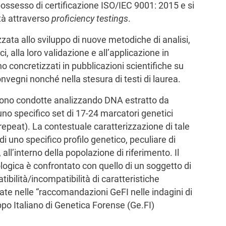
n possesso di certificazione ISO/IEC 9001: 2015 e si
tà attraverso
proficiency testings
.
lizzata allo sviluppo di nuove metodiche di analisi,
i, alla loro validazione e all’applicazione in
ono concretizzati in pubblicazioni scientifiche su
onvegni nonché nella stesura di testi di laurea.
ono condotte analizzando DNA estratto da
 uno specifico set di 17-24 marcatori genetici
epeat). La contestuale caratterizzazione di tale
di uno specifico profilo genetico, peculiare di
all’interno della popolazione di riferimento. Il
ologica è confrontato con quello di un soggetto di
tibilità/incompatibilità di caratteristiche
tate nelle “raccomandazioni GeFI nelle indagini di
ppo Italiano di Genetica Forense (Ge.FI)