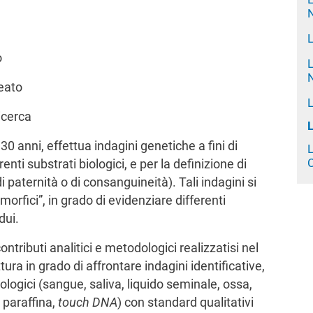
N
L
o
N
eato
icerca
30 anni, effettua indagini genetiche a fini di
enti substrati biologici, e per la definizione di
di paternità o di consanguineità). Tali indagini si
morfici”, in grado di evidenziare differenti
dui.
ntributi analitici e metodologici realizzatisi nel
ura in grado di affrontare indagini identificative,
logici (sangue, saliva, liquido seminale, ossa,
n paraffina,
touch DNA
) con standard qualitativi