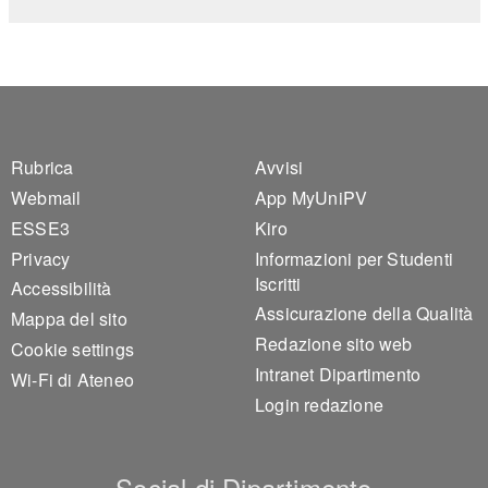
Footer 1
Footer 2
Rubrica
Avvisi
Webmail
App MyUniPV
ESSE3
Kiro
Privacy
Informazioni per Studenti
Iscritti
Accessibilità
Assicurazione della Qualità
Mappa del sito
Redazione sito web
Cookie settings
Intranet Dipartimento
Wi-Fi di Ateneo
Login redazione
Social di Dipartimento