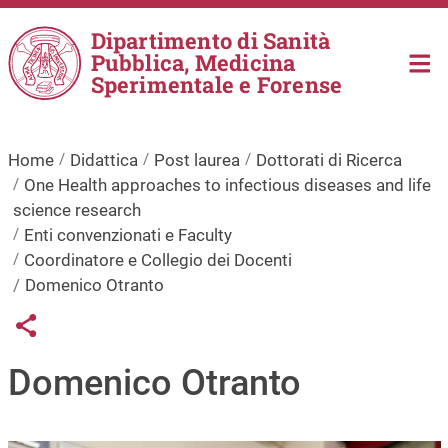
Salta al contenuto principale
Dipartimento di Sanità
Pubblica, Medicina
Sperimentale e Forense
Home
Didattica
Post laurea
Dottorati di Ricerca
One Health approaches to infectious diseases and life
science research
Enti convenzionati e Faculty
Coordinatore e Collegio dei Docenti
Domenico Otranto
Links condivisione social
Share button
Domenico Otranto