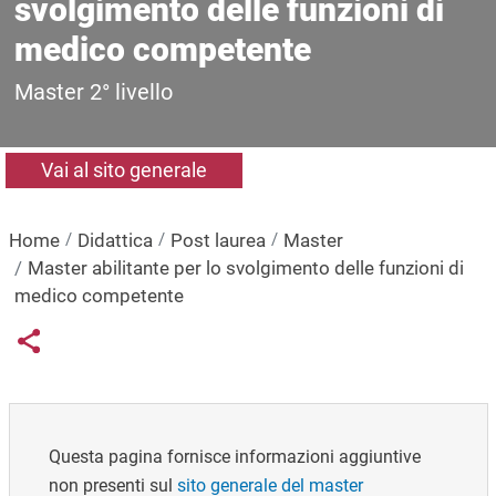
svolgimento delle funzioni di
medico competente
Master 2° livello
Vai al sito generale
Home
Didattica
Post laurea
Master
Master abilitante per lo svolgimento delle funzioni di
medico competente
Links condivisione social
Share button
Questa pagina fornisce informazioni aggiuntive
non presenti sul
sito generale del master