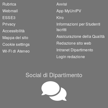
Footer 1
Footer 2
Rubrica
Avvisi
Webmail
App MyUniPV
ESSE3
Kiro
Privacy
Informazioni per Studenti
Iscritti
Accessibilità
Assicurazione della Qualità
Mappa del sito
Redazione sito web
Cookie settings
Intranet Dipartimento
Wi-Fi di Ateneo
Login redazione
Social di Dipartimento