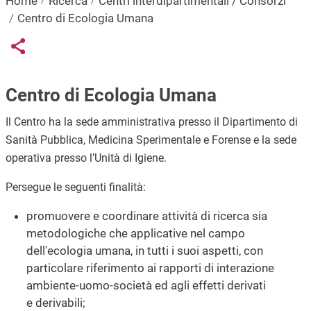
Home
Ricerca
Centri interdipartimentali / Consorzi
Centro di Ecologia Umana
Links condivisione social
Share button
Centro di Ecologia Umana
Il Centro ha la sede amministrativa presso il Dipartimento di
Sanità Pubblica, Medicina Sperimentale e Forense e la sede
operativa presso l’Unità di Igiene.
Persegue le seguenti finalità:
promuovere e coordinare attività di ricerca sia
metodologiche che applicative nel campo
dell'ecologia umana, in tutti i suoi aspetti, con
particolare riferimento ai rapporti di interazione
ambiente-uomo-società ed agli effetti derivati
e derivabili;