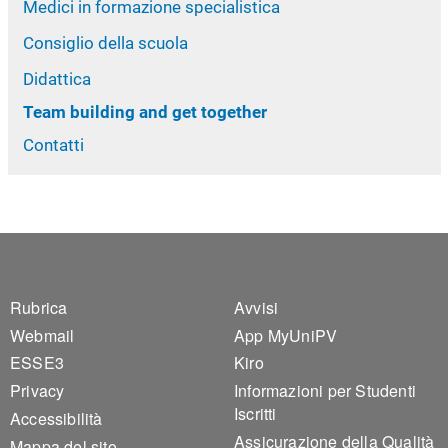
Medici in formazione specialistica
Consiglio della scuola
Didattica
Team building and get together
Contatti
Footer 1
Footer 2
Rubrica
Avvisi
Webmail
App MyUniPV
ESSE3
Kiro
Privacy
Informazioni per Studenti
Iscritti
Accessibilità
Assicurazione della Qualità
Mappa del sito