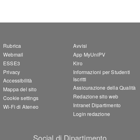
Footer 1
Footer 2
Rubrica
Avvisi
Webmail
App MyUniPV
ESSE3
Kiro
Privacy
Informazioni per Studenti
Iscritti
Accessibilità
Assicurazione della Qualità
Mappa del sito
Redazione sito web
Cookie settings
Intranet Dipartimento
Wi-Fi di Ateneo
Login redazione
Social di Dipartimento