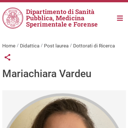
Salta al contenuto principale
Dipartimento di Sanità
Pubblica, Medicina
Sperimentale e Forense
Home
Didattica
Post laurea
Dottorati di Ricerca
Links condivisione social
Share button
Mariachiara Vardeu
Immagine