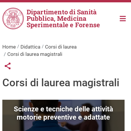
Salta al contenuto principale
Dipartimento di Sanità
Pubblica, Medicina
Sperimentale e Forense
Home
Didattica
Corsi di laurea
Corsi di laurea magistrali
Links condivisione social
Share button
Corsi di laurea magistrali
Immagine
Scienze e tecniche delle attività
motorie preventive e adattate