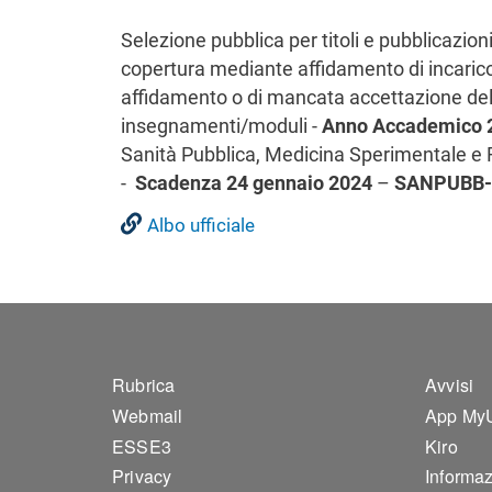
Selezione pubblica per titoli e pubblicazion
copertura mediante affidamento di incarico
affidamento o di mancata accettazione dell
insegnamenti/moduli -
Anno Accademico 
Sanità Pubblica, Medicina Sperimentale e F
-
Scadenza 24 gennaio 2024
–
SANPUBB-
Albo ufficiale
Footer 1
Foo
Rubrica
Avvisi
Webmail
App My
ESSE3
Kiro
Privacy
Informazi