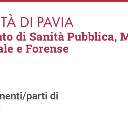
to di Sanità Pubblica, 
le e Forense
enti/parti di
i